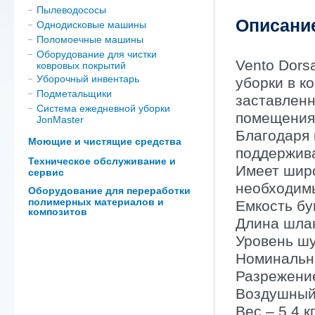
Пылеводососы
Описани
Однодисковые машины
Поломоечные машины
Оборудование для чистки
Vento Dors
ковровых покрытий
Уборочный инвентарь
уборки в к
Подметальщики
заставленн
Система ежедневной уборки
помещения
JonMaster
Благодаря
Моющие и чистящие средства
поддержива
Техническое обслуживание и
Имеет широ
сервис
необходимы
Оборудование для переработки
полимерных материалов и
Емкость бу
композитов
Длина шлан
Уровень шу
Номинальна
Разрежение
Воздушный 
Вес – 5,4 кг