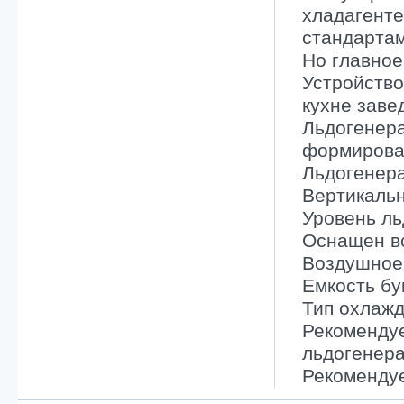
хладагенте
стандартам
Но главное
Устройство
кухне заве
Льдогенер
формирован
Льдогенер
Вертикальн
Уровень ль
Оснащен в
Воздушное
Емкость бу
Тип охлажд
Рекомендуе
льдогенера
Рекомендуе