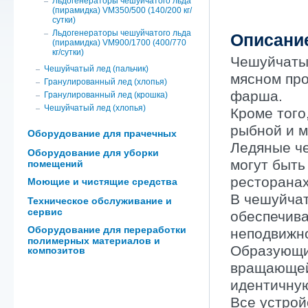
Льдогенераторы чешуйчатого льда
(пирамидка) VM350/500 (140/200 кг/
сутки)
Льдогенераторы чешуйчатого льда
Описани
(пирамидка) VM900/1700 (400/770
кг/сутки)
Чешуйчатый
Чешуйчатый лед (пальчик)
мясном про
Гранулированный лед (хлопья)
фарша.
Гранулированный лед (крошка)
Чешуйчатый лед (хлопья)
Кроме того
рыбной и м
Оборудование для прачечных
Ледяные че
Оборудование для уборки
могут быть
помещений
ресторанах
Моющие и чистящие средства
В чешуйчат
Техническое обслуживание и
сервис
обеспечива
Оборудование для переработки
неподвижн
полимерных материалов и
Образующий
композитов
вращающей
идентичну
Все устрой