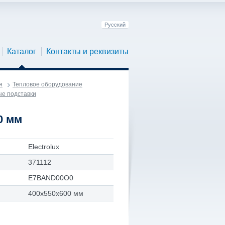
Русский
Каталог
Контакты и реквизиты
я
Тепловое оборудование
е подставки
0 мм
Electrolux
371112
E7BAND00O0
400х550х600 мм