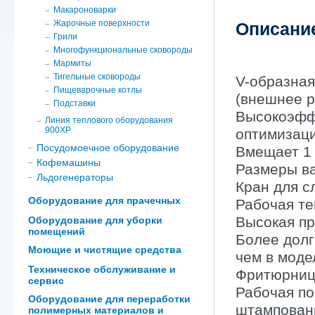
Макароноварки
Жарочные поверхности
Описани
Грили
Многофункциональные сковороды
Мармиты
Тигельные сковороды
V-образная
Пищеварочные котлы
(внешнее р
Подставки
Высокоэффе
Линия теплового оборудования
900ХР
оптимизаци
Посудомоечное оборудование
Вмещает 1 
Кофемашины
Размеры ва
Льдогенераторы
Кран для с
Оборудование для прачечных
Рабочая те
Высокая пр
Оборудование для уборки
помещений
Более долг
Моющие и чистящие средства
чем в моде
Техническое обслуживание и
Фритюрницы
сервис
Рабочая по
Оборудование для переработки
штампованн
полимерных материалов и