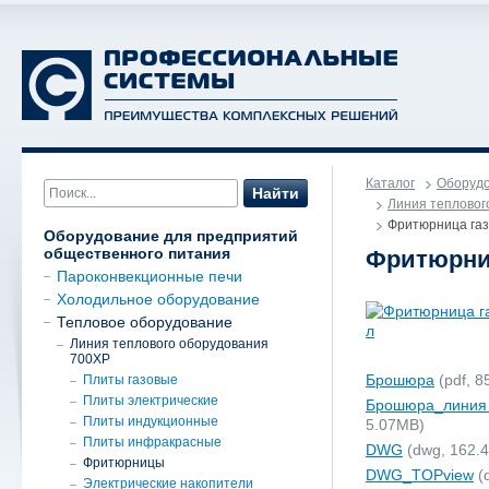
Каталог
Оборудо
Найти
Линия тепловог
Фритюрница газ
Оборудование для предприятий
общественного питания
Фритюрниц
Пароконвекционные печи
Холодильное оборудование
Тепловое оборудование
Линия теплового оборудования
700XP
Брошюра
(pdf, 8
Плиты газовые
Плиты электрические
Брошюра_линия
Плиты индукционные
5.07MB)
Плиты инфракрасные
DWG
(dwg, 162.
Фритюрницы
DWG_TOPview
(
Электрические накопители